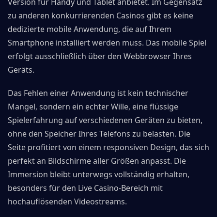
Version für Handy und Tablet anbietet. Im Gegensatz
zu anderen konkurrierenden Casinos gibt es keine
dedizierte mobile Anwendung, die auf Ihrem
Smartphone installiert werden muss. Das mobile Spiel
erfolgt ausschließlich über den Webbrowser Ihres
Geräts.
Das Fehlen einer Anwendung ist kein technischer
Mangel, sondern ein echter Wille, eine flüssige
Spielerfahrung auf verschiedenen Geräten zu bieten,
ohne den Speicher Ihres Telefons zu belasten. Die
Seite profitiert von einem responsiven Design, das sich
perfekt an Bildschirme aller Größen anpasst. Die
Immersion bleibt unterwegs vollständig erhalten,
besonders für den Live Casino-Bereich mit
hochauflösenden Videostreams.