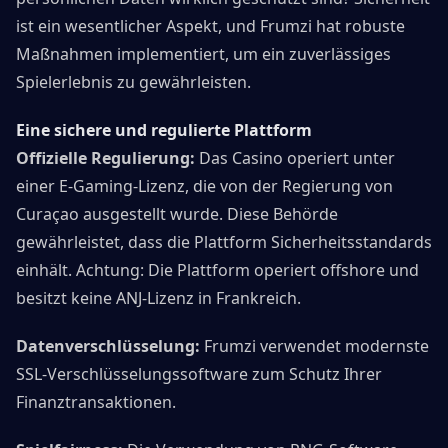
ist ein wesentlicher Aspekt, und Frumzi hat robuste
Maßnahmen implementiert, um ein zuverlässiges
Spielerlebnis zu gewährleisten.
Eine sichere und regulierte Plattform
Offizielle Regulierung:
Das Casino operiert unter
einer E-Gaming-Lizenz, die von der Regierung von
Curaçao ausgestellt wurde. Diese Behörde
gewährleistet, dass die Plattform Sicherheitsstandards
einhält. Achtung: Die Plattform operiert offshore und
besitzt keine ANJ-Lizenz in Frankreich.
Datenverschlüsselung:
Frumzi verwendet modernste
SSL-Verschlüsselungssoftware zum Schutz Ihrer
Finanztransaktionen.