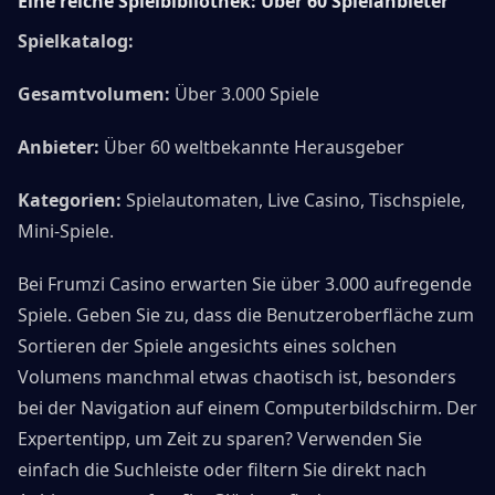
Eine reiche Spielbibliothek: Über 60 Spielanbieter
Spielkatalog:
Gesamtvolumen:
Über 3.000 Spiele
Anbieter:
Über 60 weltbekannte Herausgeber
Kategorien:
Spielautomaten, Live Casino, Tischspiele,
Mini-Spiele.
Bei Frumzi Casino erwarten Sie über 3.000 aufregende
Spiele. Geben Sie zu, dass die Benutzeroberfläche zum
Sortieren der Spiele angesichts eines solchen
Volumens manchmal etwas chaotisch ist, besonders
bei der Navigation auf einem Computerbildschirm. Der
Expertentipp, um Zeit zu sparen? Verwenden Sie
einfach die Suchleiste oder filtern Sie direkt nach