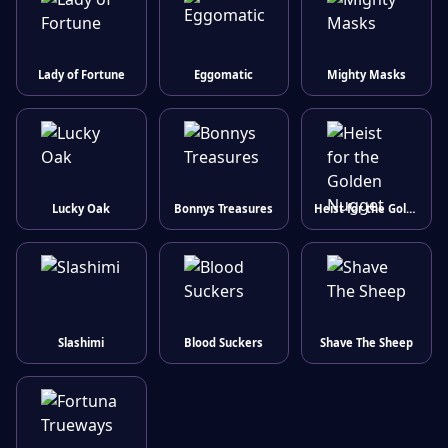
Lady of Fortune
Eggomatic
Mighty Masks
Lucky Oak
Bonnys Treasures
Heist for the Golden Nugget
Slashimi
Blood Suckers
Shave The Sheep