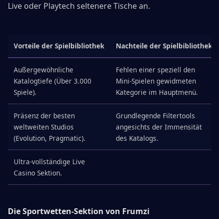
Live oder Playtech seltenere Tische an.
Vorteile der Spielbibliothek
Nachteile der Spielbibliothek
Außergewöhnliche
Fehlen einer speziell den
Katalogtiefe (Über 3.000
Mini-Spielen gewidmeten
Spiele).
Kategorie im Hauptmenü.
Präsenz der besten
Grundlegende Filtertools
weltweiten Studios
angesichts der Immensität
(Evolution, Pragmatic).
des Katalogs.
Ultra-vollständige Live
Casino Sektion.
Die Sportwetten-Sektion von Frumzi