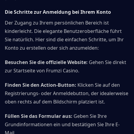
Die Schritte zur Anmeldung bei Ihrem Konto
Der Zugang zu Ihrem persönlichen Bereich ist
kinderleicht. Die elegante Benutzeroberfläche führt
Sie natürlich. Hier sind die einfachen Schritte, um Ihr
Konto zu erstellen oder sich anzumelden:
Besuchen Sie die offizielle Website:
Gehen Sie direkt
zur Startseite von Frumzi Casino.
Finden Sie den Action-Button:
Klicken Sie auf den
Registrierungs- oder Anmeldebutton, der idealerweise
oben rechts auf dem Bildschirm platziert ist.
Füllen Sie das Formular aus:
Geben Sie Ihre
Grundinformationen ein und bestätigen Sie Ihre E-
Mail.