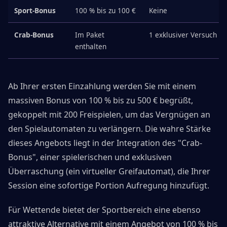
Sport-Bonus
100 % bis zu 100 €
Keine
Crab-Bonus
Im Paket
1 exklusiver Versuch
enthalten
Ab Ihrer ersten Einzahlung werden Sie mit einem
massiven Bonus von 100 % bis zu 500 € begrüßt,
gekoppelt mit 200 Freispielen, um das Vergnügen an
den Spielautomaten zu verlängern. Die wahre Stärke
dieses Angebots liegt in der Integration des "Crab-
Bonus", einer spielerischen und exklusiven
Überraschung (ein virtueller Greifautomat), die Ihrer
Session eine sofortige Portion Aufregung hinzufügt.
Für Wettende bietet der Sportbereich eine ebenso
attraktive Alternative mit einem Angebot von 100 % bis