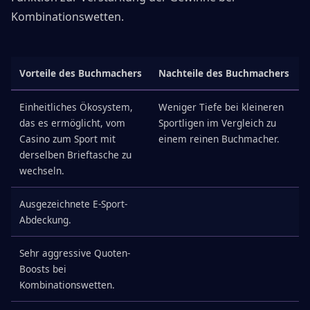
Kombinationswetten.
Vorteile des Buchmachers
Nachteile des Buchmachers
Einheitliches Ökosystem,
Weniger Tiefe bei kleineren
das es ermöglicht, vom
Sportligen im Vergleich zu
Casino zum Sport mit
einem reinen Buchmacher.
derselben Brieftasche zu
wechseln.
Ausgezeichnete E-Sport-
Abdeckung.
Sehr aggressive Quoten-
Boosts bei
Kombinationswetten.