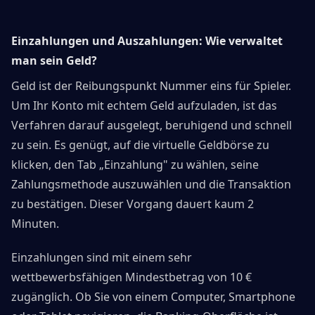
Einzahlungen und Auszahlungen: Wie verwaltet
man sein Geld?
Geld ist der Reibungspunkt Nummer eins für Spieler.
Um Ihr Konto mit echtem Geld aufzuladen, ist das
Verfahren darauf ausgelegt, beruhigend und schnell
zu sein. Es genügt, auf die virtuelle Geldbörse zu
klicken, den Tab „Einzahlung" zu wählen, seine
Zahlungsmethode auszuwählen und die Transaktion
zu bestätigen. Dieser Vorgang dauert kaum 2
Minuten.
Einzahlungen sind mit einem sehr
wettbewerbsfähigen Mindestbetrag von 10 €
zugänglich. Ob Sie von einem Computer, Smartphone