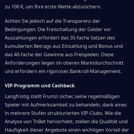
zu 100 €, um Ihre erste Wette abzusichern.
Achten Sie jedoch auf die Transparenz der
Bedingungen: Die Freischaltung der Gelder vor
Auszahlungen erfordert das 35-fache Setzen des
kumulierten Betrags aus Einzahlung und Bonus und
das 40-fache der Gewinne aus Freispielen. Diese
Anforderungen liegen im oberen Marktdurchschnitt
und erfordern ein rigoroses Bankroll-Management.
VIP-Programm und Cashback
Langfristig stellt Frumzi sicher, seine regelmäßigen
Spieler mit Aufmerksamkeit zu behandeln, dank eines
in mehrere Stufen strukturierten VIP-Clubs. Wie die
Analyse von TnBet hervorhebt, stellen die Qualität und
Häufigkeit dieser Angebote einen wichtigen Vorteil der