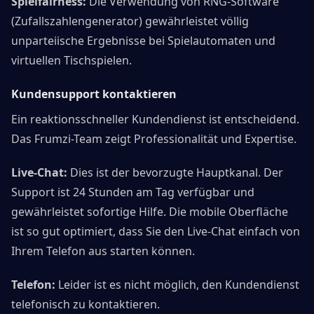
Spielfairness:
Die Verwendung von RNG-Software
(Zufallszahlengenerator) gewährleistet völlig
unparteiische Ergebnisse bei Spielautomaten und
virtuellen Tischspielen.
Kundensupport kontaktieren
Ein reaktionsschneller Kundendienst ist entscheidend.
Das Frumzi-Team zeigt Professionalität und Expertise.
Live-Chat:
Dies ist der bevorzugte Hauptkanal. Der
Support ist 24 Stunden am Tag verfügbar und
gewährleistet sofortige Hilfe. Die mobile Oberfläche
ist so gut optimiert, dass Sie den Live-Chat einfach von
Ihrem Telefon aus starten können.
Telefon:
Leider ist es nicht möglich, den Kundendienst
telefonisch zu kontaktieren.